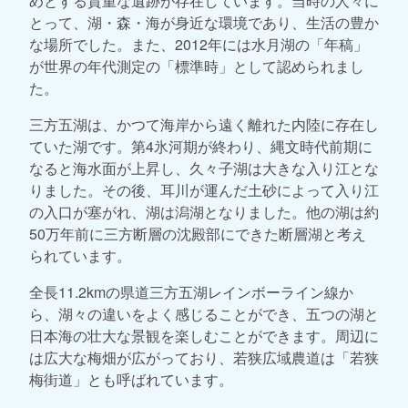
めとする貴重な遺跡が存在しています。当時の人々に
とって、湖・森・海が身近な環境であり、生活の豊か
な場所でした。また、2012年には水月湖の「年稿」
が世界の年代測定の「標準時」として認められまし
た。
三方五湖は、かつて海岸から遠く離れた内陸に存在し
ていた湖です。第4氷河期が終わり、縄文時代前期に
なると海水面が上昇し、久々子湖は大きな入り江とな
りました。その後、耳川が運んだ土砂によって入り江
の入口が塞がれ、湖は潟湖となりました。他の湖は約
50万年前に三方断層の沈殿部にできた断層湖と考え
られています。
全長11.2kmの県道三方五湖レインボーライン線か
ら、湖々の違いをよく感じることができ、五つの湖と
日本海の壮大な景観を楽しむことができます。周辺に
は広大な梅畑が広がっており、若狭広域農道は「若狭
梅街道」とも呼ばれています。