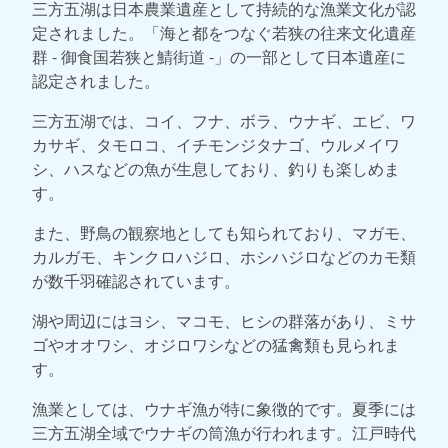
三方五湖は日本農業遺産として持続的な漁業文化が認
定されました。「海と都をつなぐ若狭の往来文化遺産
群 - 御食国若狭と鯖街道 -」の一部として日本遺産に
認定されました。
三方五湖では、コイ、フナ、ボラ、ウナギ、エビ、ワ
カサギ、タモロコ、イチモンジタナゴ、ウルメイワ
シ、ハスなどの魚が生息しており、釣りも楽しめま
す。
また、野鳥の観察地としても知られており、マガモ、
カルガモ、キンクロハジロ、ホシハジロなどのカモ類
が数千羽確認されています。
湖や周辺にはヨシ、マコモ、ヒシの群落があり、ミサ
ゴやオオワシ、オジロワシなどの猛禽類も見られま
す。
漁業としては、ウナギ漁が特に象徴的です。夏季には
三方五湖全域でウナギの筒漁が行われます。江戸時代