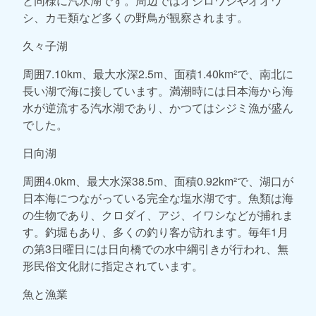
と同様に汽水湖です。周辺ではオジロワシやオオワ
シ、カモ類など多くの野鳥が観察されます。
久々子湖
周囲7.10km、最大水深2.5m、面積1.40km²で、南北に
長い湖で海に接しています。満潮時には日本海から海
水が逆流する汽水湖であり、かつてはシジミ漁が盛ん
でした。
日向湖
周囲4.0km、最大水深38.5m、面積0.92km²で、湖口が
日本海につながっている完全な塩水湖です。魚類は海
の生物であり、クロダイ、アジ、イワシなどが捕れま
す。釣堀もあり、多くの釣り客が訪れます。毎年1月
の第3日曜日には日向橋での水中綱引きが行われ、無
形民俗文化財に指定されています。
魚と漁業