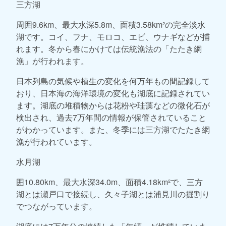
三方湖
周囲9.6km、最大水深5.8m、面積3.58km²の完全淡水
湖です。コイ、フナ、モロコ、エビ、ウナギなどが捕
れます。冬から春にかけては伝統漁法の「たたき網
漁」が行われます。
日本列島の気候や植生の変化を何万年もの間記録して
おり、日本海の海洋環境の変化も湖底に記録されてい
ます。湖底の堆積物からは花粉や珪藻などの微化石が
検出され、過去7万年間の情報が保管されていること
がわかっています。また、冬季には三方湖でたたき網
漁が行われています。
水月湖
囲10.80km、最大水深34.0m、面積4.18km²で、三方
湖とは瀬戸口で接続し、久々子湖とは浦見川の掘割り
でつながっています。