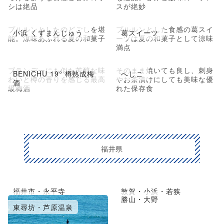
シは絶品
スが絶妙
プルルンとしたのどごしを堪
プルルンとした食感の葛スイ
小浜 くずまんじゅう
葛スイーツ
能。涼味あふれる夏の和菓子
ーツは夏の和菓子として涼味
満点
ブランデーにも似た芳醇な味
そのまま焼いても良し、刺身
BENICHU 19° 樽熟成梅
へしこ
わいと樽の香りを感じる最高
やお茶漬けにしても美味な優
酒
級梅酒
れた保存食
福井県
福井市・永平寺
敦賀・小浜・若狭
越前・鯖江
勝山・大野
東尋坊・芦原温泉