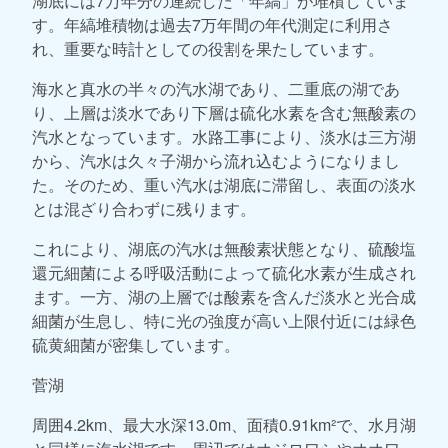
湖底には7万年分の連続した「年縞」が堆積していま
す。年縞堆積物は過去7万年間の年代測定に利用さ
れ、重要な時計としての役割を果たしています。
海水と真水の半々の汽水湖であり、二重底の湖であ
り、上層は淡水であり下層は硫化水素を含む無酸素の
汽水となっています。水路工事により、淡水は三方湖
から、汽水は久々子湖から流れ込むようになりまし
た。そのため、重い汽水は湖底に滞留し、表面の淡水
とは混ざり合わずに残ります。
これにより、湖底の汽水は無酸素状態となり、硫酸塩
還元細菌による呼吸活動によって硫化水素が生成され
ます。一方、湖の上層では酸素を含んだ淡水と光合成
細菌が生息し、特に光の強度が高い上限付近には緑色
硫黄細菌が密集しています。
菅湖
周囲4.2km、最大水深13.0m、面積0.91km²で、水月湖