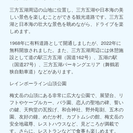
三方五湖周辺の山地に位置し、三方五湖や日本海の美
しい景色を楽しむことができる観光道路です。三方五
湖と日本海の壮大な景色を眺めながら、ドライブを楽
しめます。
1968年に有料道路として開通しましたが、2022年に
無料開放されました。また、三方五湖周辺には休憩施
設として道の駅三方五湖（国道162号）、五湖の駅
（国道27号）、三方五湖パーキングエリア（舞鶴若
狭自動車道）などがあります。
レインボーライン山頂公園
梅丈岳の山頂にある非常に広大な公園で、展望台、リ
フトやケーブルカー、バラ園、恋人の聖地の碑、誓い
の鍵、天狗堂の瓦投げ、和合神社、野外彫刻、五木の
園、友好の鐘、めだか村、カブトムシの館、梅丈岳の
安全地蔵尊、レストハウスなど、見どころが満載で
す。さらに、レストランなどで食事も楽しめます。