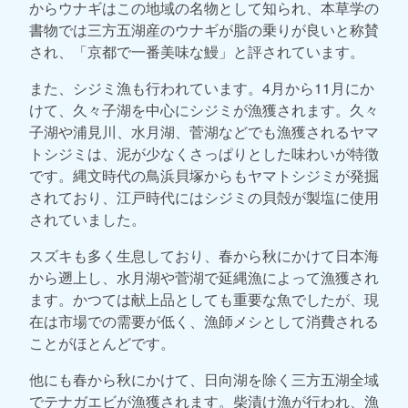
からウナギはこの地域の名物として知られ、本草学の
書物では三方五湖産のウナギが脂の乗りが良いと称賛
され、「京都で一番美味な鰻」と評されています。
また、シジミ漁も行われています。4月から11月にか
けて、久々子湖を中心にシジミが漁獲されます。久々
子湖や浦見川、水月湖、菅湖などでも漁獲されるヤマ
トシジミは、泥が少なくさっぱりとした味わいが特徴
です。縄文時代の鳥浜貝塚からもヤマトシジミが発掘
されており、江戸時代にはシジミの貝殻が製塩に使用
されていました。
スズキも多く生息しており、春から秋にかけて日本海
から遡上し、水月湖や菅湖で延縄漁によって漁獲され
ます。かつては献上品としても重要な魚でしたが、現
在は市場での需要が低く、漁師メシとして消費される
ことがほとんどです。
他にも春から秋にかけて、日向湖を除く三方五湖全域
でテナガエビが漁獲されます。柴漬け漁が行われ、漁