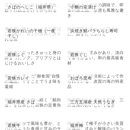
江戸時代から伝わる保存食、
塩梅のよい低塩の調味で、即
さばのへしこ（福井県）
小鯛の笹漬け
数ヶ月以上かけて作られる
食の加工品。形態も風雅な趣
き
身の深い味わい、上品で香ば
鯖の旨味がぎゅっと詰まっ
若狭がれいの干物（一夜
浜焼き鯖バラちらし寿司
しい香り。雲上の珍美と評さ
た、鯖をたっぷりと
干し）
れる魚
日本海で育ったきゅっと身の
脂がのり、甘みがあり、淡白
若狭ふぐ
若狭ぐじ
締まったフグ。プリプリとは
で香りがよい。和の最高級食
じけるおいしさ
材
都に魚を運んだ”御食国”自慢
職人達の伝統技術によって作
若狭カレイ
おぼろ昆布
の逸品。干すことでうま味を
られている、敦賀の海の特産
凝縮
品
福井から京の都へ続く「鯖街
福井県のうなぎの名産地、三
福井県産 さば
三方五湖産 天然うなぎ
道」を往来した若狭の定番魚
方五湖のおいしいうなぎ
きめ細やかで風味も豊か、と
肉が厚くて種子が小さい良質
若狭牛
福井梅
ろけるような食感と甘みのサ
な逸品。甘みと酸味のバラン