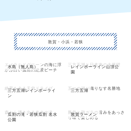
敦賀・小浜・若狭
エメラルドグリーンの海に浮
三方五湖と日本海の大展望
水島（無人島）
レインボーライン山頂公
かぶ白い孤島の絶景ビーチ
園
絶景を走る天空ドライブ
五つの湖が織りなす名勝地
三方五湖レインボーライ
三方五湖
ン
森から湧き出る名水の滝
豚骨と鶏ガラの旨みをあっさ
瓜割の滝・若狭瓜割 名水
敦賀ラーメン
り味で楽しめる
公園