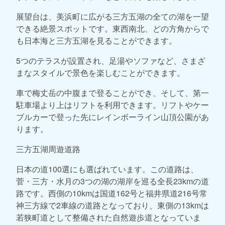
展望台は、美浜町に広がる三方五湖の全ての湖を一望
できる絶景スポットです。東西南北、どの方角からで
も日本海と三方五湖を見ることができます。
5つのテラスが設置され、足湯やソファなど、さまざ
まなスタイルで景色を楽しむことができます。
車で梅丈岳の中腹まで登ることができ、そして、第一
駐車場より上はリフトを利用できます。リフトやケー
ブルカーで登った先にレインボーライン山頂公園があ
ります。
三方五湖周遊道路
日本の道100選にも選ばれています。この道路は、
菅・三方・水月の3つの湖の湖岸を巡る全長23kmの道
路です。西側の10kmは国道162号と福井県道216号常
神三方線で2車線の道路となっており、東側の13kmは
若狭町道として整備された自然遊歩道となっていま