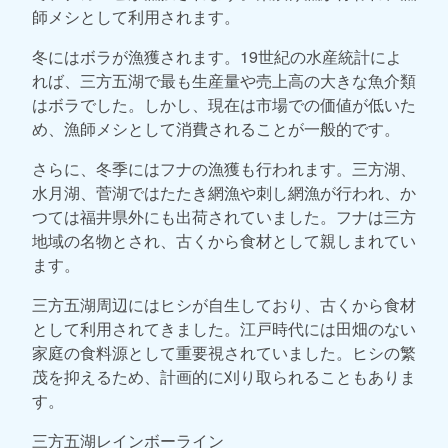
師メシとして利用されます。
冬にはボラが漁獲されます。19世紀の水産統計によ
れば、三方五湖で最も生産量や売上高の大きな魚介類
はボラでした。しかし、現在は市場での価値が低いた
め、漁師メシとして消費されることが一般的です。
さらに、冬季にはフナの漁獲も行われます。三方湖、
水月湖、菅湖ではたたき網漁や刺し網漁が行われ、か
つては福井県外にも出荷されていました。フナは三方
地域の名物とされ、古くから食材として親しまれてい
ます。
三方五湖周辺にはヒシが自生しており、古くから食材
として利用されてきました。江戸時代には田畑のない
家庭の食料源として重要視されていました。ヒシの繁
茂を抑えるため、計画的に刈り取られることもありま
す。
三方五湖レインボーライン