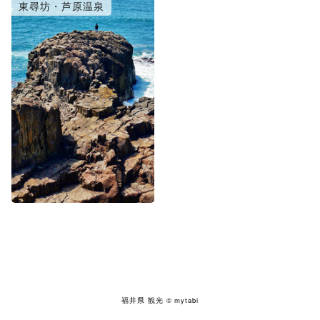
東尋坊・芦原温泉
福井県 観光
© mytabi