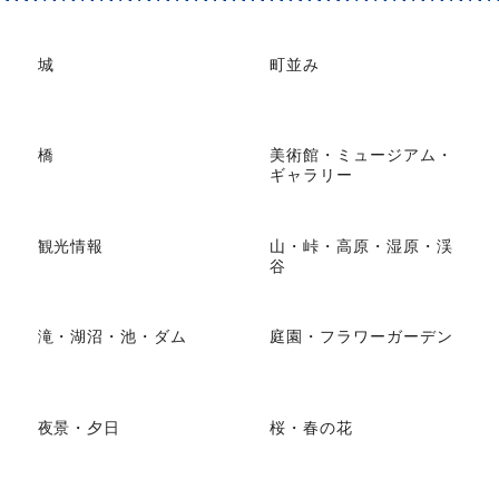
城
町並み
橋
美術館・ミュージアム・
ギャラリー
観光情報
山・峠・高原・湿原・渓
谷
滝・湖沼・池・ダム
庭園・フラワーガーデン
夜景・夕日
桜・春の花