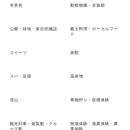
冬景色
動植物園・水族館
公園・緑地・多目的施設
郷土料理・ローカルフー
ド
スイーツ
旅館
スパ・足湯
温泉地
登山
果物狩り・収穫体験
観光列車・遊覧船・クル
牧場体験・漁業体験・農
ーズ船
業体験